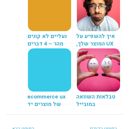
איך להשפיע על
נעליים לא קונים
UX המוצר שלך,
מהר – 4 דברים
גם בפלטפורמות
שאפשר ללמוד
צד שלישי
מאתר הנעליים
Greats
טבלאות השוואה
ecommerce ux
במובייל
של מוצרים יד
שנייה – חלק 3
→
הפוסט הקודם
הפוסט הבא
←