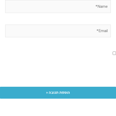
Name*
Email*
שמור בדפדפן זה את השם, האימייל והאתר
שלי לפעם הבאה שאגיב.