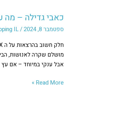
גדילה
כאבי גדילה – מה 
–
מה
ספטמבר 8, 2024
/
pping IL
עושים
כשמבנה
מושלם שקרה לאנושות, הבייב
האתר
אבל ענקי במיוחד – אם עץ 
כבר
לא
Read More »
מתאים