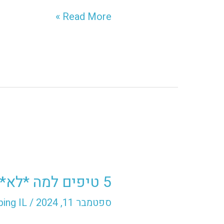
Read More »
5
טיפים
5 טיפים למה *לא* לעשות באתר האיקומרס שלך לקראת החגים
למה
*לא*
ספטמבר 11, 2024
/
ing IL
לעשות