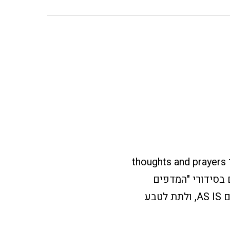
הנה מגיעה התקופה הזו בשנה של סידור ארונות חורף קיץ. בהצלחה עם זה, ועוד יותר thoughts and prayers
 בסידורי "המדפים
הדיגיטליים" שלכם – כלומר עמודי הקטגוריה. נכון, הדיפולט הוא להעלות את המוצרים AS IS, ולתת לטבע