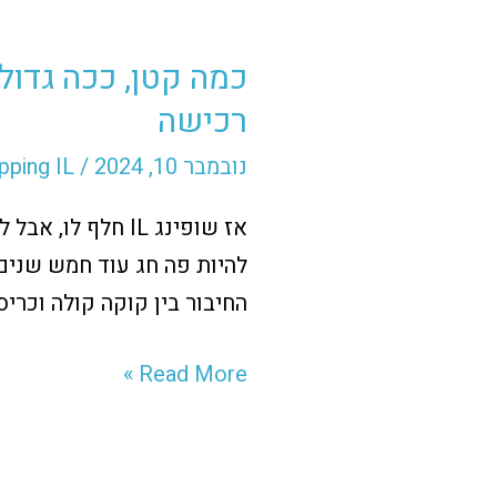
כמה
קטן,
כמה קטן, ככה גדו
ככה
רכישה
גדול
–
נובמבר 10, 2024
/
pping IL
הדברים
הקטנים
שמפריעים
החיבור בין קוקה קולה וכרי
ללקוחות
שלכם
Read More »
לסיים
רכישה