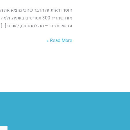
הקשר
לממותות
חוסר ודאות זה הדבר שהכי מוציא את המ
ול־UX?
מוח שמריץ 300 תסריטים ב
עכשיו תגידו – מה לממותות, לשבט […]
Read More »