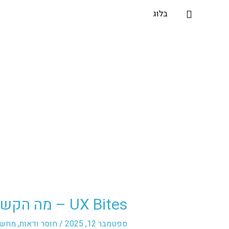
ילוג
חיפוש
בלוג
תוכן
UX
Bites
UX Bites – מה הקשר לממותות ול־UX?
–
מה
ספטמבר 12, 2025
/
חוסר ודאות
,
מחשב