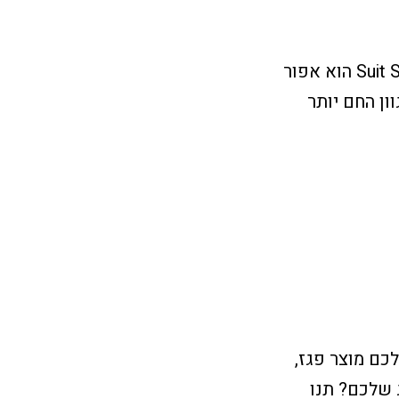
משהו מעניין לשים אליו לב – תראו איך גוון הרקע של התמונה של Suit Supply הוא אפור
יות, הגוון החם יותר
תן כבוד לעמוד הזה, בדסקטופ, של Suit Supply. יש לכם מוצר פגז,
 שלכם? תנו